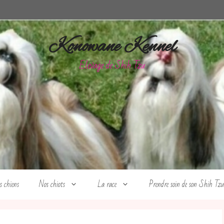
Konowane Kennel
Elevage de Shih Tzu
s chiens
Nos chiots
La race
Prendre soin de son Shih Tzu