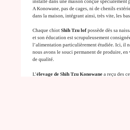
installé dans une maison conçue spécialement po
A Konowane, pas de cages, ni de chenils extérie
dans la maison, intégrant ainsi, très vite, les b
Chaque chiot
Shih Tzu lof
possède dès sa naissa
et son éducation est scrupuleusement consignée.
l’alimentation particulièrement étudiée. Ici, il 
nous avons le souci permanent de produire, en v
de qualité.
L’
élevage de Shih Tzu Konowane
a reçu des ce
depuis 1994 et est une véritable référence de l
Dans le cadre de l’obligation d’un médiateur, l
comme médiateur conventionné avec le SNPCC