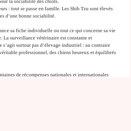
ur la sociabilité des chiots.
urs : tout se passe en famille. Les Shih Tzu sont élevés
ases d’une bonne sociabilité.
nce sa fiche individuelle ou tout ce qui concerne sa vie
 La surveillance vétérinaire est constante et
ne s’agit surtout pas d’élevage industriel : au contraire
éritable professionnel, des chiens heureux et équilibrés
ntaines de récompenses nationales et internationales
a
vente de chiots Shih Tzu
.
e professionnel désigne
 :