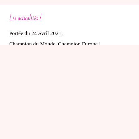
Les actualités !
Portée du 24 Avril 2021.
Champion du Monde, Champion Europe !
Le Shih-tzu et les expositions
L’élevage de chiot Shih-Tzu
Dans le cadre de l’obligation d’un médiateur, le
professionnel désigne comme médiateur conventionné
avec le SNPCC :
Yves LEGEAY- médiateur de la consommation auprès
du SNPCC, 22 Bd A..Millerand 44200 NANTES