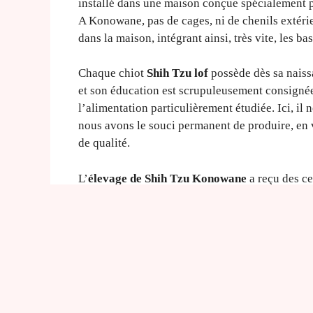
installé dans une maison conçue spécialement po
A Konowane, pas de cages, ni de chenils extérie
dans la maison, intégrant ainsi, très vite, les b
Chaque chiot
Shih Tzu lof
possède dès sa naissa
et son éducation est scrupuleusement consignée.
l’alimentation particulièrement étudiée. Ici, il 
nous avons le souci permanent de produire, en v
de qualité.
L’
élevage de Shih Tzu Konowane
a reçu des ce
depuis 1994 et est une véritable référence de l
Dans le cadre de l’obligation d’un médiateur, l
comme médiateur conventionné avec le SNPCC