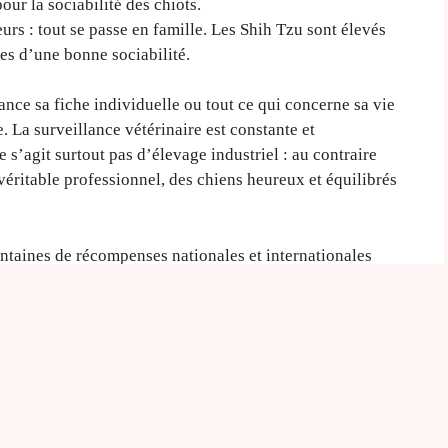
ur la sociabilité des chiots.
urs : tout se passe en famille. Les Shih Tzu sont élevés
ases d’une bonne sociabilité.
nce sa fiche individuelle ou tout ce qui concerne sa vie
 La surveillance vétérinaire est constante et
ne s’agit surtout pas d’élevage industriel : au contraire
éritable professionnel, des chiens heureux et équilibrés
ntaines de récompenses nationales et internationales
a
vente de chiots Shih Tzu
.
e professionnel désigne
 :