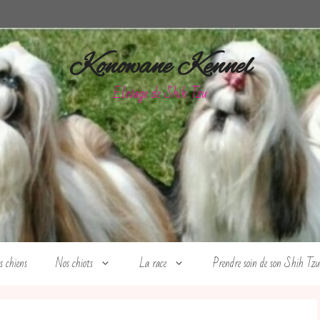
Konowane Kennel
Elevage de Shih Tzu
s chiens
Nos chiots
La race
Prendre soin de son Shih Tzu