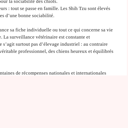
ur la sociabilité des chiots.
urs : tout se passe en famille. Les Shih Tzu sont élevés
ases d’une bonne sociabilité.
nce sa fiche individuelle ou tout ce qui concerne sa vie
 La surveillance vétérinaire est constante et
ne s’agit surtout pas d’élevage industriel : au contraire
éritable professionnel, des chiens heureux et équilibrés
ntaines de récompenses nationales et internationales
a
vente de chiots Shih Tzu
.
e professionnel désigne
 :