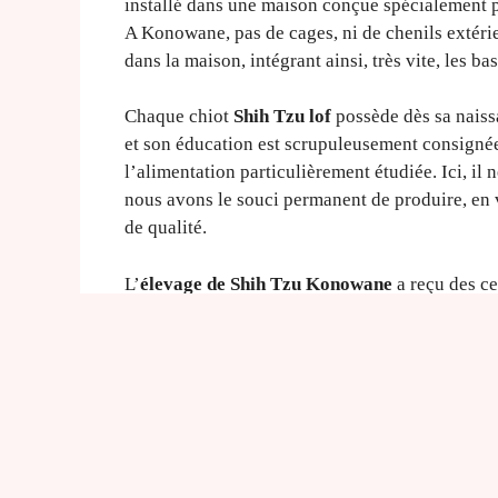
installé dans une maison conçue spécialement po
A Konowane, pas de cages, ni de chenils extérie
dans la maison, intégrant ainsi, très vite, les b
Chaque chiot
Shih Tzu lof
possède dès sa naissa
et son éducation est scrupuleusement consignée.
l’alimentation particulièrement étudiée. Ici, il 
nous avons le souci permanent de produire, en v
de qualité.
L’
élevage de Shih Tzu Konowane
a reçu des ce
depuis 1994 et est une véritable référence de l
Dans le cadre de l’obligation d’un médiateur, l
comme médiateur conventionné avec le SNPCC