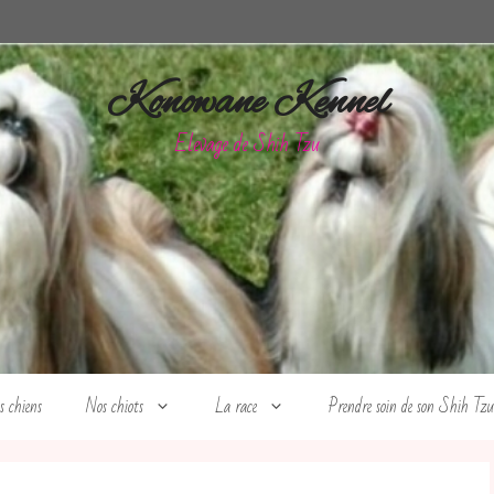
Konowane Kennel
Elevage de Shih Tzu
s chiens
Nos chiots
La race
Prendre soin de son Shih Tzu