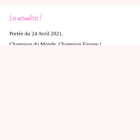
Les actualités !
Portée du 24 Avril 2021.
Champion du Monde, Champion Europe !
Le Shih-tzu et les expositions
L’élevage de chiot Shih-Tzu
Dans le cadre de l’obligation d’un médiateur, le
professionnel désigne comme médiateur conventionné
avec le SNPCC :
Yves LEGEAY- médiateur de la consommation auprès
du SNPCC, 22 Bd A..Millerand 44200 NANTES