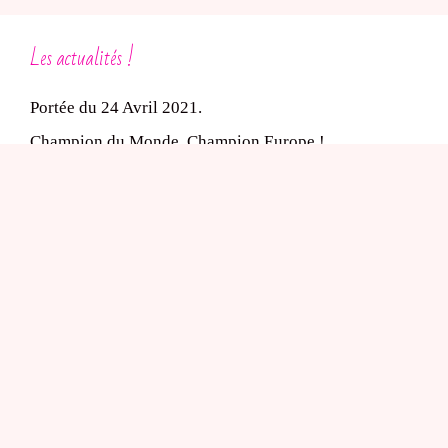
Les actualités !
Portée du 24 Avril 2021.
Champion du Monde, Champion Europe !
Le Shih-tzu et les expositions
L’élevage de chiot Shih-Tzu
Dans le cadre de l’obligation d’un médiateur, le
professionnel désigne comme médiateur conventionné
avec le SNPCC :
Yves LEGEAY- médiateur de la consommation auprès
du SNPCC, 22 Bd A..Millerand 44200 NANTES