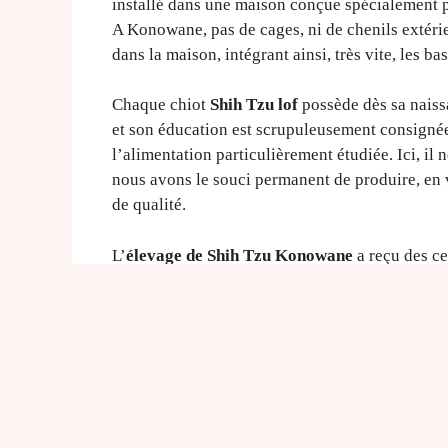
installé dans une maison conçue spécialement po
A Konowane, pas de cages, ni de chenils extérie
dans la maison, intégrant ainsi, très vite, les b
Chaque chiot
Shih Tzu lof
possède dès sa naissa
et son éducation est scrupuleusement consignée.
l’alimentation particulièrement étudiée. Ici, il 
nous avons le souci permanent de produire, en v
de qualité.
L’
élevage de Shih Tzu Konowane
a reçu des ce
depuis 1994 et est une véritable référence de l
Dans le cadre de l’obligation d’un médiateur, l
comme médiateur conventionné avec le SNPCC