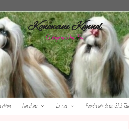
Konowane Kennel
Elevage de Shih Tzu
s chiens
Nos chiots
La race
Prendre soin de son Shih Tzu