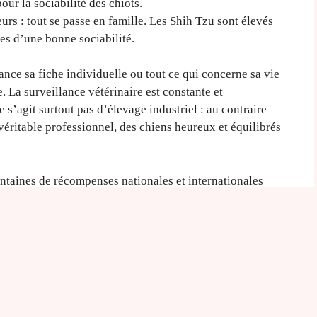
ur la sociabilité des chiots.
urs : tout se passe en famille. Les Shih Tzu sont élevés
ases d’une bonne sociabilité.
nce sa fiche individuelle ou tout ce qui concerne sa vie
 La surveillance vétérinaire est constante et
ne s’agit surtout pas d’élevage industriel : au contraire
éritable professionnel, des chiens heureux et équilibrés
ntaines de récompenses nationales et internationales
a
vente de chiots Shih Tzu
.
e professionnel désigne
 :