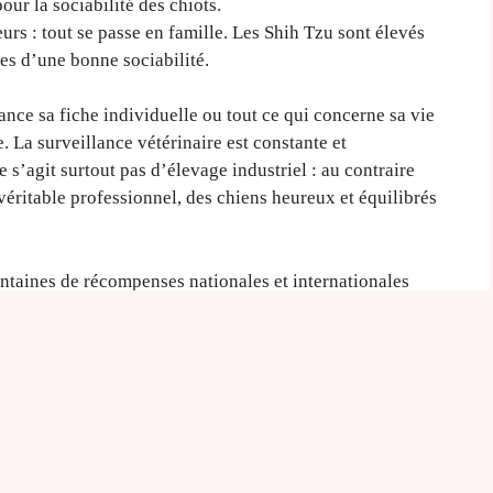
ur la sociabilité des chiots.
urs : tout se passe en famille. Les Shih Tzu sont élevés
ases d’une bonne sociabilité.
nce sa fiche individuelle ou tout ce qui concerne sa vie
 La surveillance vétérinaire est constante et
ne s’agit surtout pas d’élevage industriel : au contraire
éritable professionnel, des chiens heureux et équilibrés
ntaines de récompenses nationales et internationales
a
vente de chiots Shih Tzu
.
e professionnel désigne
 :