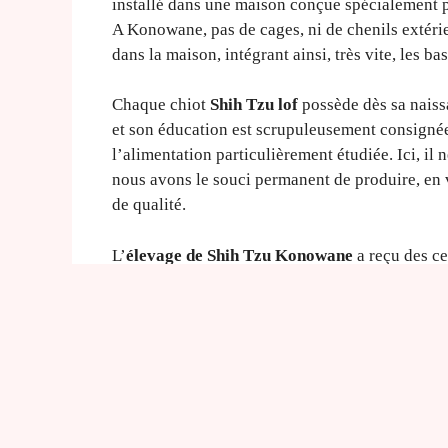
installé dans une maison conçue spécialement po
A Konowane, pas de cages, ni de chenils extérie
dans la maison, intégrant ainsi, très vite, les b
Chaque chiot
Shih Tzu lof
possède dès sa naissa
et son éducation est scrupuleusement consignée.
l’alimentation particulièrement étudiée. Ici, il 
nous avons le souci permanent de produire, en v
de qualité.
L’
élevage de Shih Tzu Konowane
a reçu des ce
depuis 1994 et est une véritable référence de l
Dans le cadre de l’obligation d’un médiateur, l
comme médiateur conventionné avec le SNPCC