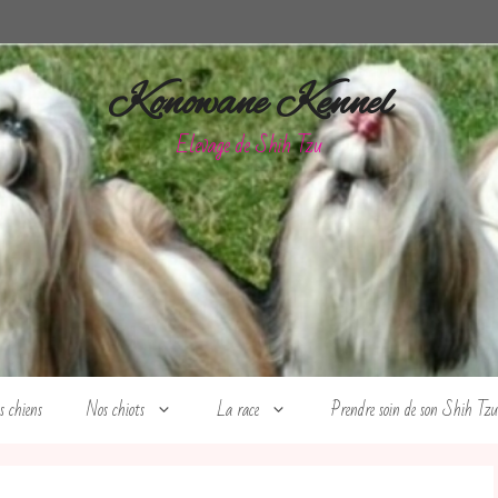
Konowane Kennel
Elevage de Shih Tzu
s chiens
Nos chiots
La race
Prendre soin de son Shih Tzu