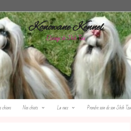
Konowane Kennel
Elevage de Shih Tzu
s chiens
Nos chiots
La race
Prendre soin de son Shih Tzu