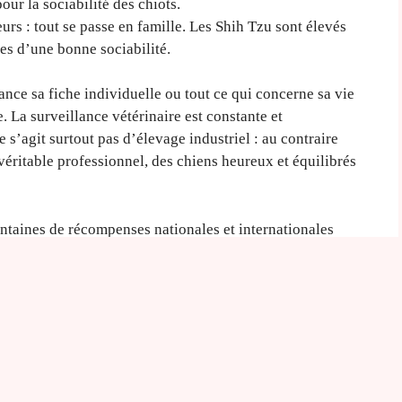
ur la sociabilité des chiots.
urs : tout se passe en famille. Les Shih Tzu sont élevés
ases d’une bonne sociabilité.
nce sa fiche individuelle ou tout ce qui concerne sa vie
 La surveillance vétérinaire est constante et
ne s’agit surtout pas d’élevage industriel : au contraire
éritable professionnel, des chiens heureux et équilibrés
ntaines de récompenses nationales et internationales
a
vente de chiots Shih Tzu
.
e professionnel désigne
 :