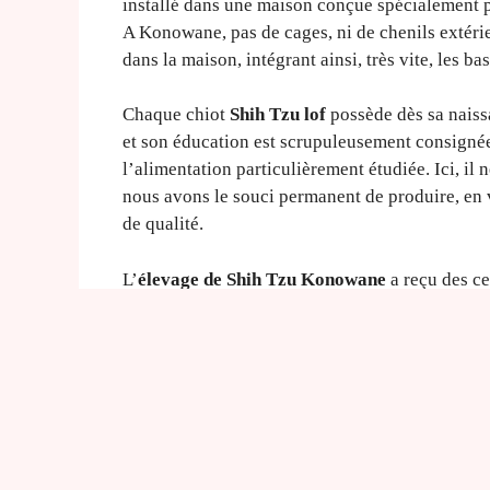
installé dans une maison conçue spécialement po
A Konowane, pas de cages, ni de chenils extérie
dans la maison, intégrant ainsi, très vite, les b
Chaque chiot
Shih Tzu lof
possède dès sa naissa
et son éducation est scrupuleusement consignée.
l’alimentation particulièrement étudiée. Ici, il 
nous avons le souci permanent de produire, en v
de qualité.
L’
élevage de Shih Tzu Konowane
a reçu des ce
depuis 1994 et est une véritable référence de l
Dans le cadre de l’obligation d’un médiateur, l
comme médiateur conventionné avec le SNPCC